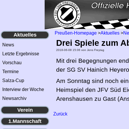
Preußen-Homepage
>
Aktuelles
>
N
Aktuelles
Drei Spiele zum A
News
2018-06-08 15:06
von Jens Freytag
Letzte Ergebnisse
Mit drei Begegnungen end
Vorschau
der SG SV Hainich Heyero
Termine
Am Sonntag sind noch ein
Salza-Cup
Heimspiel den JFV Süd Eic
Interview der Woche
Arenshausen zu Gast (Anst
Newsarchiv
Verein
Zurück
1.Mannschaft