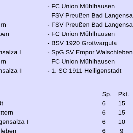
- FC Union Mühlhausen
- FSV Preußen Bad Langensal
rn
- FSV Preußen Bad Langensal
ben
- FC Union Mühlhausen
- BSV 1920 Großvargula
salza I
- SpG SV Empor Walschleben
rn
- FC Union Mühlhausen
salza II
- 1. SC 1911 Heiligenstadt
Sp.
Pkt.
dt
6
15
ttern
6
15
ensalza I
6
10
leben
6
9