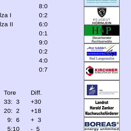
8:0
za I
0:2
za II
6:0
0:1
9:0
0:2
4:0
0:7
Tore
Diff.
33: 3
+30
20: 2
+18
9: 6
+ 3
5:10
- 5