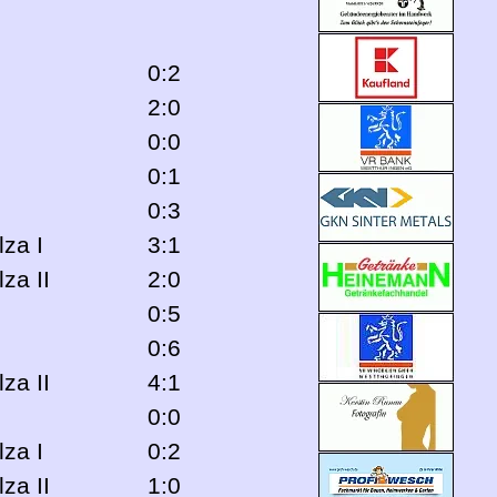
0:2
2:0
0:0
0:1
0:3
za I
3:1
za II
2:0
0:5
0:6
za II
4:1
0:0
za I
0:2
za II
1:0