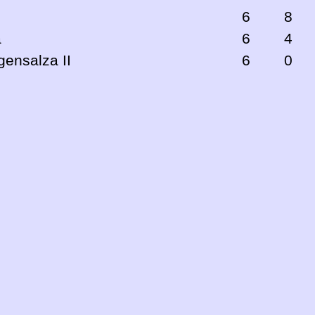
6
8
a
6
4
ensalza II
6
0