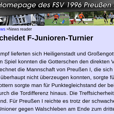
ews
>
News reader
cheidet F-Junioren-Turnier
f lieferten sich Heiligenstadt und Großengott
n Spiel konnten die Gotterschen den direkten Ve
chnet die Mannschaft von Preußen I, die sich
h überhaupt nicht überzeugen konnten, sorgte 
ttern sorgte man für Punktegleichstand der be
urch die Tordifferenz hinaus. Die Treffsicherhei
nd. Für Preußen I reichte es trotz der schwach
Unioner gegen Walschleben am Ende zum dritte