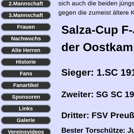
sich auch die beiden jüng
2.Mannschaft
gegen die zumeist ältere 
3.Mannschaft
Salza-Cup F-
Frauen
Nachwuchs
der Oostkam
Alte Herren
Historie
Sieger: 1.SC 19
Fans
Fanartikel
Zweiter: SG SC 1
Sponsoren
Links
Dritter: FSV Preu
Galerie
Bester Torschütze: Ju
Vereinsvideos