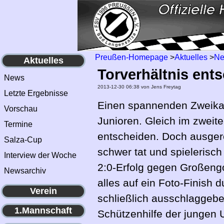
Preußen-Homepage
>
Aktuelles
>
N
Aktuelles
Torverhältnis ents
News
2013-12-30 06:38
von Jens Freytag
Letzte Ergebnisse
Einen spannenden Zweikamp
Vorschau
Junioren. Gleich im zweite
Termine
entscheiden. Doch ausgere
Salza-Cup
schwer tat und spielerisc
Interview der Woche
2:0-Erfolg gegen Großengo
Newsarchiv
alles auf ein Foto-Finish d
Verein
schließlich ausschlaggebe
1.Mannschaft
Schützenhilfe der jungen 