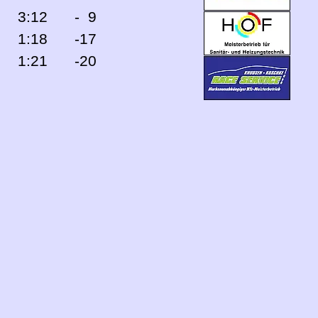
3:12
- 9
1:18
-17
1:21
-20