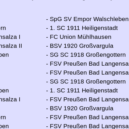
- SpG SV Empor Walschleben
rn
- 1. SC 1911 Heiligenstadt
salza I
- FC Union Mühlhausen
salza II
- BSV 1920 Großvargula
ben
- SG SC 1918 Großengottern
- FSV Preußen Bad Langensal
- FSV Preußen Bad Langensal
- SG SC 1918 Großengottern
ben
- 1. SC 1911 Heiligenstadt
salza I
- FSV Preußen Bad Langensal
- BSV 1920 Großvargula
rn
- FSV Preußen Bad Langensal
ben
- FSV Preußen Bad Langensal