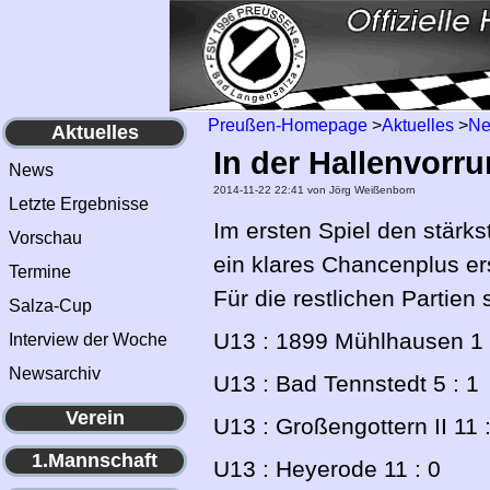
Preußen-Homepage
>
Aktuelles
>
N
Aktuelles
In der Hallenvorru
News
2014-11-22 22:41
von Jörg Weißenborn
Letzte Ergebnisse
Im ersten Spiel den stärks
Vorschau
ein klares Chancenplus ers
Termine
Für die restlichen Partien
Salza-Cup
U13 : 1899 Mühlhausen 1 
Interview der Woche
Newsarchiv
U13 : Bad Tennstedt 5 : 1
Verein
U13 : Großengottern II 11 :
1.Mannschaft
U13 : Heyerode 11 : 0