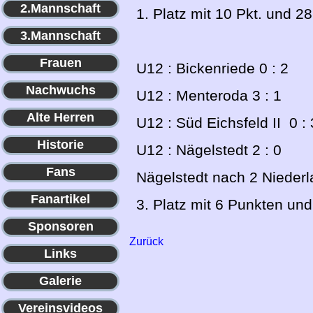
2.Mannschaft
1. Platz mit 10 Pkt. und 28
3.Mannschaft
Frauen
U12 : Bickenriede 0 : 2
Nachwuchs
U12 : Menteroda 3 : 1
Alte Herren
U12 : Süd Eichsfeld II 0 : 
Historie
U12 : Nägelstedt 2 : 0
Fans
Nägelstedt nach 2 Niederla
Fanartikel
3. Platz mit 6 Punkten und
Sponsoren
Zurück
Links
Galerie
Vereinsvideos