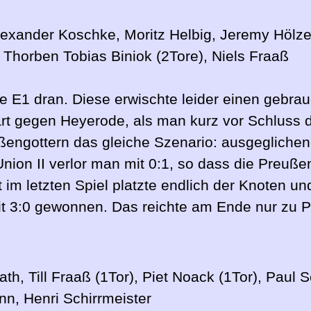
Alexander Koschke, Moritz Helbig, Jeremy Hölz
 Thorben Tobias Biniok (2Tore), Niels Fraaß
 E1 dran. Diese erwischte leider einen gebrau
rt gegen Heyerode, als man kurz vor Schluss d
engottern das gleiche Szenario: ausgeglichen
nion II verlor man mit 0:1, so dass die Preuß
st im letzten Spiel platzte endlich der Knoten u
t 3:0 gewonnen. Das reichte am Ende nur zu P
h, Till Fraaß (1Tor), Piet Noack (1Tor), Paul Sc
nn, Henri Schirrmeister