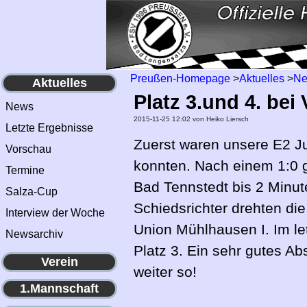
Preußen-Homepage
>
Aktuelles
>
N
Aktuelles
Platz 3.und 4. bei
News
2015-11-25 12:02
von Heiko Liersch
Letzte Ergebnisse
Zuerst waren unsere E2 Ju
Vorschau
konnten. Nach einem 1:0 
Termine
Bad Tennstedt bis 2 Minut
Salza-Cup
Schiedsrichter drehten die
Interview der Woche
Union Mühlhausen I. Im le
Newsarchiv
Platz 3. Ein sehr gutes A
Verein
weiter so!
1.Mannschaft