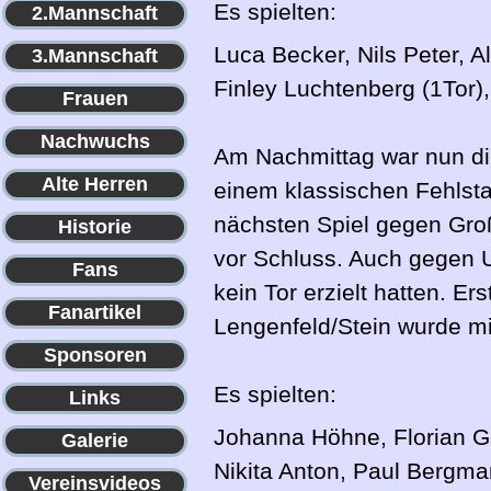
Es spielten:
2.Mannschaft
Luca Becker, Nils Peter, 
3.Mannschaft
Finley Luchtenberg (1Tor),
Frauen
Nachwuchs
Am Nachmittag war nun die
Alte Herren
einem klassischen Fehlsta
nächsten Spiel gegen Groß
Historie
vor Schluss. Auch gegen U
Fans
kein Tor erzielt hatten. Er
Fanartikel
Lengenfeld/Stein wurde mi
Sponsoren
Es spielten:
Links
Johanna Höhne, Florian Gat
Galerie
Nikita Anton, Paul Bergma
Vereinsvideos