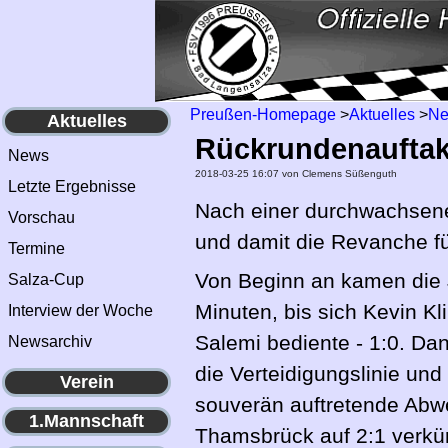
Preußen-Homepage
>
Aktuelles
>
N
Aktuelles
Rückrundenauftak
News
2018-03-25 16:07
von Clemens Süßenguth
Letzte Ergebnisse
Nach einer durchwachsene
Vorschau
und damit die Revanche für
Termine
Von Beginn an kamen die J
Salza-Cup
Minuten, bis sich Kevin K
Interview der Woche
Salemi bediente - 1:0. Da
Newsarchiv
die Verteidigungslinie und
Verein
souverän auftretende Abwe
1.Mannschaft
Thamsbrück auf 2:1 verkü