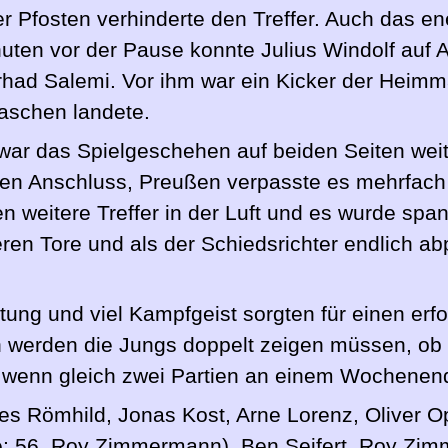
der Pfosten verhinderte den Treffer. Auch das 
inuten vor der Pause konnte Julius Windolf auf
arhad Salemi. Vor ihm war ein Kicker der Heim
aschen landete.
ar das Spielgeschehen auf beiden Seiten weit
en Anschluss, Preußen verpasste es mehrfach
en weitere Treffer in der Luft und es wurde sp
ren Tore und als der Schiedsrichter endlich abpf
ung und viel Kampfgeist sorgten für einen erfol
n werden die Jungs doppelt zeigen müssen, ob
wenn gleich zwei Partien an einem Wochenen
s Römhild, Jonas Kost, Arne Lorenz, Oliver Op
ze; 56. Roy Zimmermann), Ben Seifert, Roy Zi