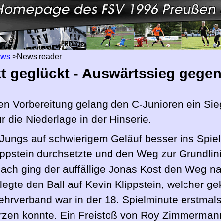
ews
>
News reader
t geglückt - Auswärtssieg gege
n Vorbereitung gelang den C-Junioren ein Sie
 die Niederlage in der Hinserie.
ungs auf schwierigem Geläuf besser ins Spiel.
lippstein durchsetzte und den Weg zur Grundlin
nach ging der auffällige Jonas Kost den Weg na
 legte den Ball auf Kevin Klippstein, welcher g
hrverband war in der 18. Spielminute erstmals
rzen konnte. Ein Freistoß von Roy Zimmermann