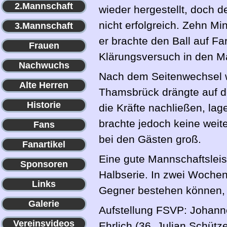
2.Mannschaft
wieder hergestellt, doch 
nicht erfolgreich. Zehn M
3.Mannschaft
er brachte den Ball auf F
Frauen
Klärungsversuch in den M
Nachwuchs
Nach dem Seitenwechsel w
Alte Herren
Thamsbrück drängte auf d
Historie
die Kräfte nachließen, lag
brachte jedoch keine weite
Fans
bei den Gästen groß.
Fanartikel
Eine gute Mannschaftsleist
Sponsoren
Halbserie. In zwei Woche
Links
Gegner bestehen können, 
Galerie
Aufstellung FSVP: Johanne
Vereinsvideos
Ehrlich (36. Julian Schüt