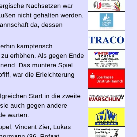
energische Nachsetzen war
 Außen nicht gehalten werden,
mannschaft da, dessen
erhin kämpferisch.
 zu erhöhen. Als gegen Ende
annend. Das muntere Spiel
iff, war die Erleichterung
greichen Start in die zweite
 sie auch gegen andere
de warten.
pel, Vincent Zier, Lukas
mmermann (36. Refaat