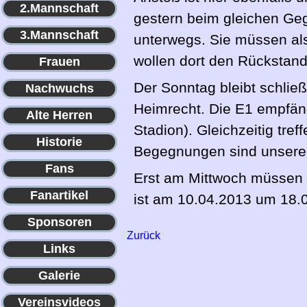
2.Mannschaft
gestern beim gleichen Gegn
3.Mannschaft
unterwegs. Sie müssen als
wollen dort den Rückstand
Frauen
Der Sonntag bleibt schlie
Nachwuchs
Heimrecht. Die E1 empfän
Alte Herren
Stadion). Gleichzeitig tre
Historie
Begegnungen sind unsere T
Fans
Erst am Mittwoch müssen 
Fanartikel
ist am 10.04.2013 um 18.0
Sponsoren
Zurück
Links
Galerie
Vereinsvideos