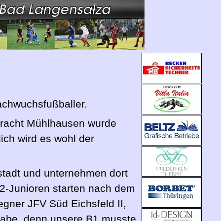
chwuchsfußballer.
intracht Mühlhausen wurde
ich wird es wohl der
stadt und unternehmen dort
B2-Junioren starten nach dem
egner JFV Süd Eichsfeld II,
ufgabe, denn unsere B1 musste