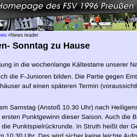
ews
>
News reader
en- Sonntag zu Hause
g in die wochenlange Kältestarre unserer Na
lich die F-Junioren bilden. Die Partie gegen E
äuser auf einen späteren Termin (voraussichtl
 am Samstag (Anstoß 10.30 Uhr) nach Heiligen
 ersten Punktgewinn dieser Saison. Auch die 
n die Punktspielrückrunde. In Struth heißt der G
 um 10.30 Uhr. Das wird sicher keine leichte A