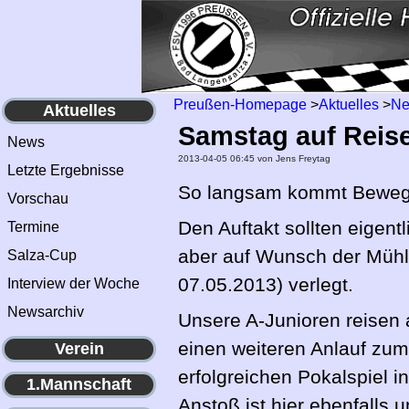
Preußen-Homepage
>
Aktuelles
>
N
Aktuelles
Samstag auf Reis
News
2013-04-05 06:45
von Jens Freytag
Letzte Ergebnisse
So langsam kommt Bewegun
Vorschau
Den Auftakt sollten eigent
Termine
aber auf Wunsch der Mühlh
Salza-Cup
07.05.2013) verlegt.
Interview der Woche
Newsarchiv
Unsere A-Junioren reisen
einen weiteren Anlauf zum
Verein
erfolgreichen Pokalspiel i
1.Mannschaft
Anstoß ist hier ebenfalls