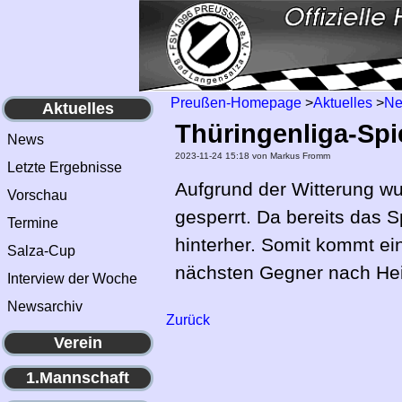
Preußen-Homepage
>
Aktuelles
>
N
Aktuelles
Thüringenliga-Sp
News
2023-11-24 15:18
von Markus Fromm
Letzte Ergebnisse
Aufgrund der Witterung w
Vorschau
gesperrt. Da bereits das S
Termine
hinterher. Somit kommt ei
Salza-Cup
nächsten Gegner nach Hei
Interview der Woche
Newsarchiv
Zurück
Verein
1.Mannschaft