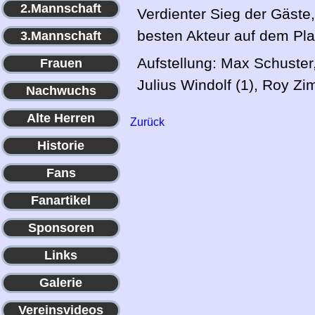
2.Mannschaft
Verdienter Sieg der Gäste
besten Akteur auf dem Pla
3.Mannschaft
Aufstellung: Max Schuster,
Frauen
Julius Windolf (1), Roy 
Nachwuchs
Alte Herren
Zurück
Historie
Fans
Fanartikel
Sponsoren
Links
Galerie
Vereinsvideos