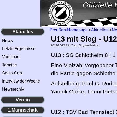
Preußen-Homepage
>
Aktuelles
>
N
Aktuelles
U13 mit Sieg - U12
News
2014-10-27 13:47
von Jörg Weißenborn
Letzte Ergebnisse
U13 : SG Schlotheim 8 : 1
Vorschau
Eine Vielzahl vergebener
Termine
die Partie gegen Schlothe
Salza-Cup
Interview der Woche
Aufstellung: Paul G. Rödig
Newsarchiv
Yannik Görke, Lenni Piet
Verein
1.Mannschaft
U12 : TSV Bad Tennstedt 2