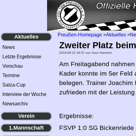
Preußen-Homepage
>
Aktuelles
>
N
Aktuelles
Zweiter Platz bei
News
2016-08-15 19:37
von Sven Harnisch
Letzte Ergebnisse
Am Freitagabend nahmen di
Vorschau
Kader konnte im 5er Feld 
Termine
belegen. Trainer Joachim 
Salza-Cup
zufrieden mit der Leistung
Interview der Woche
Newsarchiv
Ergebnisse:
Verein
FSVP 1:0 SG Bickenriede 
1.Mannschaft