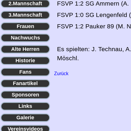
FSVP 1:2 SG Ammern (A. 
2.Mannschaft
FSVP 1:0 SG Lengenfeld (
3.Mannschaft
FSVP 1:2 Pauker 89 (M. N
Frauen
Nachwuchs
Es spielten: J. Technau, A.
Alte Herren
Möschl.
Historie
Fans
Zurück
Fanartikel
Sponsoren
Links
Galerie
Vereinsvideos